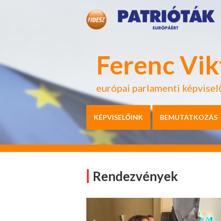
Ferenc Vik
európai parlamenti képvisel
KÉPVISELŐINK
BEMUTATKOZÁS
Rendezvények