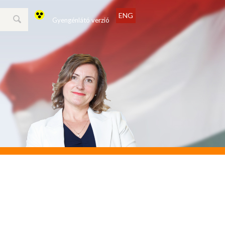
ENG
Gyengénlátó verzió