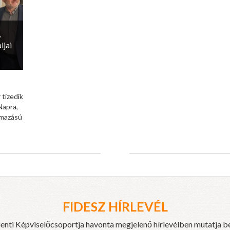
,
ljai
 tizedik
Napra,
rmazású
FIDESZ HÍRLEVÉL
enti Képviselőcsoportja havonta megjelenő hírlevélben mutatja b