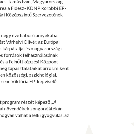
Kovács Tamás Iván, Magyarország
drea a Fidesz–KDNP korábbi EP-
gvári Középszintű Szervezetének
l négy éve háború árnyékába
st Várhelyi Olivér, az Európai
n kárpátaljai és magyarországi
ós források felhasználásának
y és a Felnőttképzési Központ
meg tapasztalataikat arról, miként
yen közösségi, pszichológiai,
 Ferenc Viktória EP-képviselő
at program részét képező
„A
atal növendékek zongorajátékán
hogyan válhat a lelki gyógyulás, az