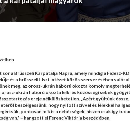
et a kárpátaljai magyarok
szelben
t sor a Brüsszeli Kárpátalja Napra, amely mindig a Fidesz-K
lője és a brüsszeli Liszt Intézet közös szervezésében valósu
élnek meg, az orosz-ukrán háború okozta komoly megterhelé
 orosz-ukrán háború okozta lelki és közösségi sebek gyógyí
összetartozás ereje nélkülözhetetlen. „Azért gyűltünk össze,
téről beszélgessünk, hogy nyitott szívvel és lélekkel hallga
értsük, pontosan mik is a nehézségek, hiszen csak így tudun
ség van.” – hangzott el Ferenc Viktória beszédében.