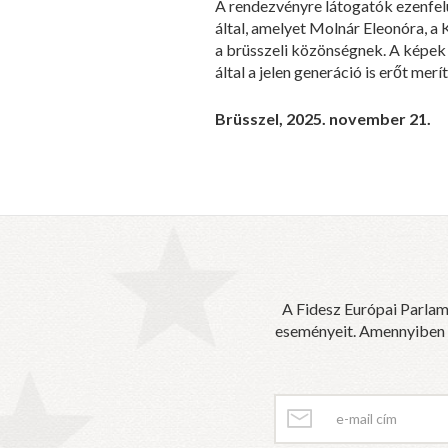
A rendezvényre látogatók ezenfelü
által, amelyet Molnár Eleonóra, a
a brüsszeli közönségnek. A képek 
által a jelen generáció is erőt merít
Brüsszel, 2025. november 21.
A Fidesz Európai Parlam
eseményeit. Amennyiben sz