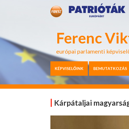
Ferenc Vik
európai parlamenti képvisel
KÉPVISELŐINK
BEMUTATKOZÁS
Kárpátaljai magyarsá