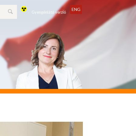
ENG
Gyengénlátó verzió