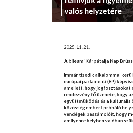
felhívjuk a figyelm
valós helyzetére
2025. 11. 21.
Jubileumi Kárpátalja Nap Brüs
Immár tizedik alkalommal kerül
európai parlamenti (EP) képvise
amellett, hogy jogfosztásokat 
rendezvény fő üzenete, hogy az
együttműködés és a kulturális 
közösség embert próbáló helyze
vendégek beszámolóit, hogy meg
amilyenre helyben valóban szük