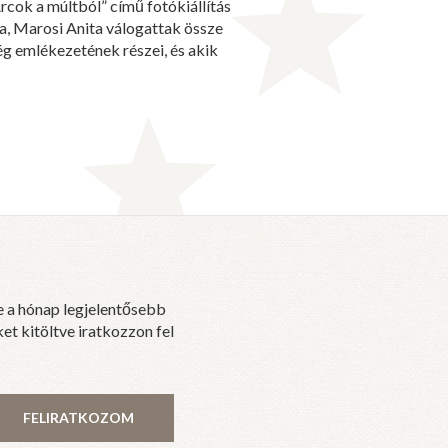
rcok a múltból” című fotókiállítás
ra, Marosi Anita válogattak össze
ég emlékezetének részei, és akik
e a hónap legjelentősebb
et kitöltve iratkozzon fel
FELIRATKOZOM