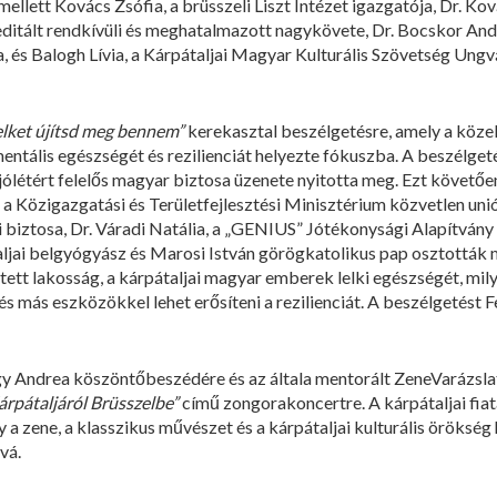
mellett Kovács Zsófia, a brüsszeli Liszt Intézet igazgatója, Dr. 
itált rendkívüli és meghatalmazott nagykövete, Dr. Bocskor An
ja, és Balogh Lívia, a Kárpátaljai Magyar Kulturális Szövetség Un
elket újítsd meg bennem”
kerekasztal beszélgetésre, amely a köze
entális egészségét és rezilienciát helyezte fókuszba. A beszélgeté
jólétért felelős magyar biztosa üzenete nyitotta meg. Ezt követőe
 a Közigazgatási és Területfejlesztési Minisztérium közvetlen uni
ri biztosa, Dr. Váradi Natália, a „GENIUS” Jótékonysági Alapítván
aljai belgyógyász és Marosi István görögkatolikus pap osztották 
ntett lakosság, a kárpátaljai magyar emberek lelki egészségét, mil
s és más eszközökkel lehet erősíteni a rezilienciát. A beszélgetést
agy Andrea köszöntőbeszédére és az általa mentorált ZeneVarázsl
rpátaljáról Brüsszelbe”
című zongorakoncertre. A kárpátaljai fi
 a zene, a klasszikus művészet és a kárpátaljai kulturális örökség 
vá.