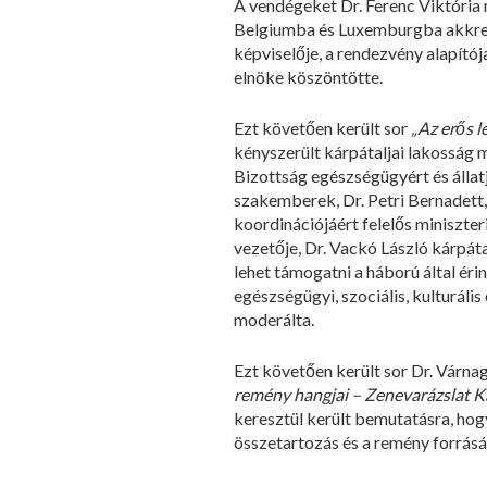
A vendégeket Dr. Ferenc Viktória 
Belgiumba és Luxemburgba akkred
képviselője, a rendezvény alapító
elnöke köszöntötte.
Ezt követően került sor
„Az erős l
kényszerült kárpátaljai lakosság m
Bizottság egészségügyért és állat
szakemberek, Dr. Petri Bernadett,
koordinációjáért felelős miniszte
vezetője, Dr. Vackó László kárpát
lehet támogatni a háború által éri
egészségügyi, szociális, kulturáli
moderálta.
Ezt követően került sor Dr. Várn
remény hangjai – Zenevarázslat Ká
keresztül került bemutatásra, hogy
összetartozás és a remény forrásá