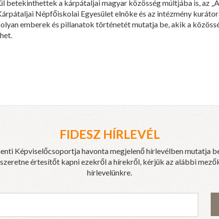
l betekinthettek a kárpátaljai magyar közösség múltjába is, az „A
 Kárpátaljai Népfőiskolai Egyesület elnöke és az intézmény kuráto
olyan emberek és pillanatok történetét mutatja be, akik a közöss
het.
FIDESZ HÍRLEVÉL
enti Képviselőcsoportja havonta megjelenő hírlevélben mutatja b
eretne értesítőt kapni ezekről a hírekről, kérjük az alábbi mezők
hírlevelünkre.