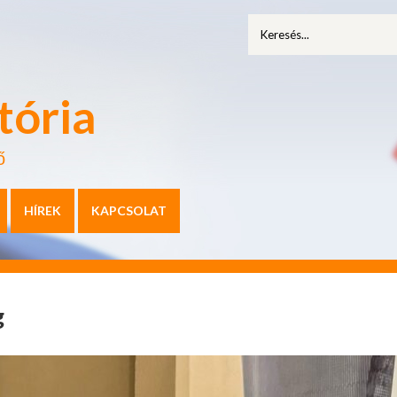
tória
ő
HÍREK
KAPCSOLAT
g