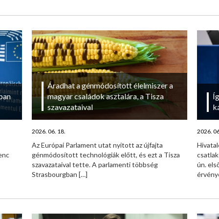
Áradhat a génmódosított élelmiszer a
ban
magyar családok asztalára, a Tisza
Í
szavazataival
k
2026. 06. 18.
2026. 06
Az Európai Parlament utat nyitott az újfajta
Hivata
enc
génmódosított technológiák előtt, és ezt a Tisza
csatlak
szavazataival tette. A parlamenti többség
ún. els
Strasbourgban
[…]
érvény