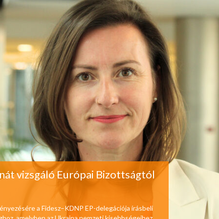
nát vizsgáló Európai Bizottságtól
ényezésére a Fidesz–KDNP EP-delegációja írásbeli
ághoz, amelyben az Ukrajna nemzeti kisebbségeihez