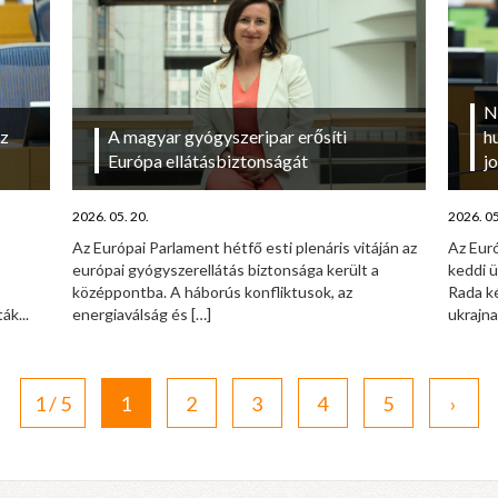
N
az
A magyar gyógyszeripar erősíti
h
Európa ellátásbiztonságát
j
2026. 05. 20.
2026. 05
Az Európai Parlament hétfő esti plenáris vitáján az
Az Eur
európai gyógyszerellátás biztonsága került a
keddi 
középpontba. A háborús konfliktusok, az
Rada ké
ák...
energiaválság és
[…]
ukrajna
1 / 5
1
2
3
4
5
›