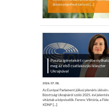
(közösségeihez) tartozó
[…]
Puszta ígéretekért cserébe nyílhat
meg az első csatlakozási klaszter
Ukrajnával
2026. 07. 08.
Az Európai Parlament júliusi plenáris ülésén 
Bizottság Ukrajnáról szóló 2025. évi jelenté
vitáztak a képviselők. Ferenc Viktória, a Fid
KDNP
[…]