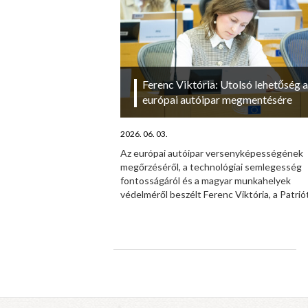
Ferenc Viktória: Utolsó lehetőség 
európai autóipar megmentésére
2026. 06. 03.
Az európai autóipar versenyképességének
megőrzéséről, a technológiai semlegesség
fontosságáról és a magyar munkahelyek
védelméről beszélt Ferenc Viktória, a Patriót