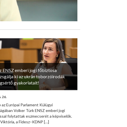
z ENSZ emberi jogi főbiztosa
izsgálja ki az ukrán toborzóirodák
ogsértő gyakorlatait!
. 26.
 az Európai Parlament Külügyi
ságában Volker Türk ENSZ emberi jogi
ssal folytattak eszmecserét a képviselők.
 Viktória, a Fidesz–KDNP
[…]