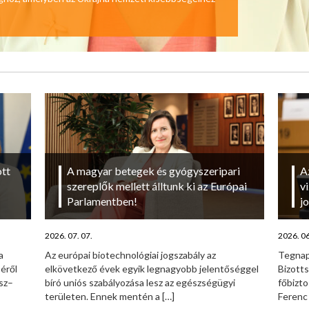
ott
A magyar betegek és gyógyszeripari
A
szereplők mellett álltunk ki az Európai
v
Parlamentben!
j
2026. 07. 07.
2026. 06
a
Az európai biotechnológiai jogszabály az
Tegnap
séről
elkövetkező évek egyik legnagyobb jelentőséggel
Bizott
esz–
bíró uniós szabályozása lesz az egészségügyi
főbizto
területen. Ennek mentén a
[…]
Ferenc