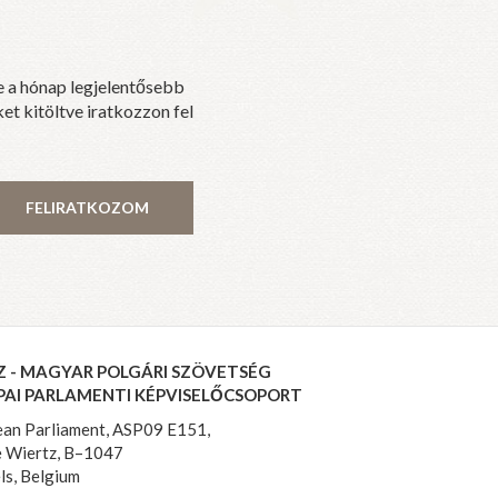
e a hónap legjelentősebb
et kitöltve iratkozzon fel
FELIRATKOZOM
Z - MAGYAR POLGÁRI SZÖVETSÉG
PAI PARLAMENTI KÉPVISELŐCSOPORT
an Parliament, ASP09 E151,
 Wiertz, B–1047
ls, Belgium