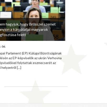
em hagyjuk, hogy Brüsszel szemet
unyjon a kárpátaljai magyarok
ogfosztása felett
. 06.
ópai Parlament (EP) Külügyi Bizottságának
ülésén az EP-képviselők az ukrán Verhovna
pviselőivel folytattak eszmecserét az
i helyzetről
[…]