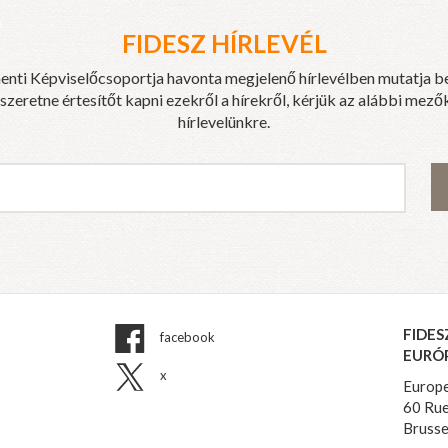
FIDESZ HÍRLEVÉL
enti Képviselőcsoportja havonta megjelenő hírlevélben mutatja b
eretne értesítőt kapni ezekről a hírekről, kérjük az alábbi mezők
hírlevelünkre.
FIDES
facebook
EURÓ
x
Europe
60 Rue
Brusse