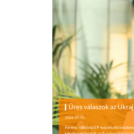
Üres válaszok az Ukraj
2026. 07. 31.
Ferenc Viktória EP-képviselő kezdem
kérdéssel fordult az Európai Bizotts