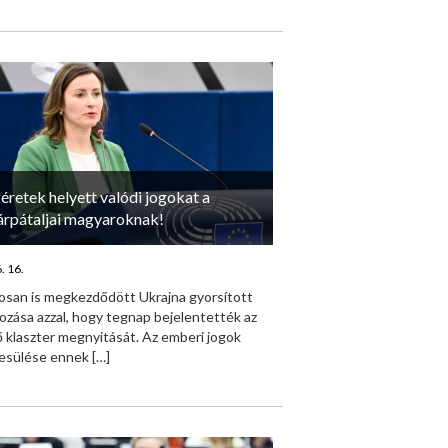
géretek helyett valódi jogokat a
árpátaljai magyaroknak!
. 16.
losan is megkezdődött Ukrajna gyorsított
ozása azzal, hogy tegnap bejelentették az
ő klaszter megnyitását. Az emberi jogok
esülése ennek
[…]