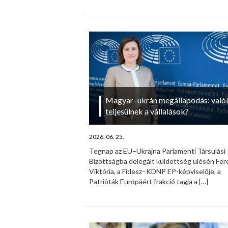
Magyar–ukrán megállapodás: való
teljesülnek a vállalások?
2026. 06. 25.
Tegnap az EU–Ukrajna Parlamenti Társulási
Bizottságba delegált küldöttség ülésén Fer
Viktória, a Fidesz–KDNP EP-képviselője, a
Patrióták Európáért frakció tagja a
[…]