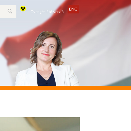
ENG
Gyengénlátó verzió