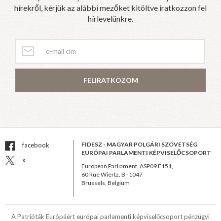
hírekről, kérjük az alábbi mezőket kitöltve iratkozzon fel
hírlevelünkre.
FELIRATKOZOM
FIDESZ - MAGYAR POLGÁRI SZÖVETSÉG
facebook
EURÓPAI PARLAMENTI KÉPVISELŐCSOPORT
x
European Parliament, ASP09 E151,
60 Rue Wiertz, B–1047
Brussels, Belgium
A Patrióták Európáért európai parlamenti képviselőcsoport pénzügyi