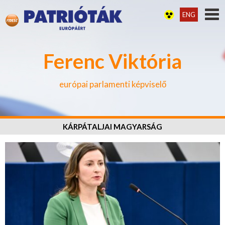
ENG
Ferenc Viktória
európai parlamenti képviselő
KÁRPÁTALJAI MAGYARSÁG