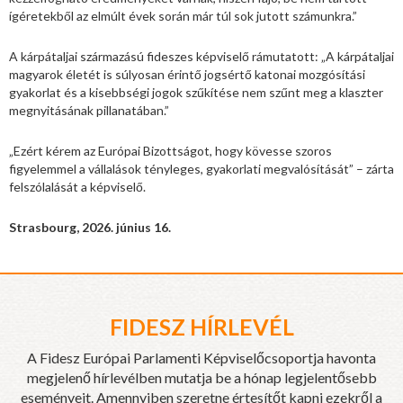
ígéretekből az elmúlt évek során már túl sok jutott számunkra.”
A kárpátaljai származású fideszes képviselő rámutatott: „A kárpátaljai
magyarok életét is súlyosan érintő jogsértő katonai mozgósítási
gyakorlat és a kisebbségi jogok szűkítése nem szűnt meg a klaszter
megnyitásának pillanatában.”
„Ezért kérem az Európai Bizottságot, hogy kövesse szoros
figyelemmel a vállalások tényleges, gyakorlati megvalósítását” – zárta
felszólalását a képviselő.
Strasbourg, 2026. június 16.
FIDESZ HÍRLEVÉL
A Fidesz Európai Parlamenti Képviselőcsoportja havonta
megjelenő hírlevélben mutatja be a hónap legjelentősebb
eseményeit. Amennyiben szeretne értesítőt kapni ezekről a