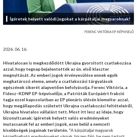
Ígéretek helyett valódi jogokat a kárpátaljai magyaroknak!
FERENC VIKTÓRIA EP-KÉPVISELŐ
2026. 06. 16.
Hivatalosan is megkezdődött Ukrajna gyorsított csatlakozása
azzal, hogy tegnap bejelentették az ún. első klaszter
megnyitását. Az emberi jogok érvényesülése ennek egyik
meghatározó eleme, amely a csatlakozási tárgyalások
egészének sikerét alapvetően befolyásolja. Ferenc Viktória, a
Fidesz–KDNP EP-képviselője, a Patrióták Európáért frakció
tagja ezzel kapcsolatban az EP plenáris ülésén kiemelte: azzal,
hogy megállapodás született Ukrajna csatlakozási feltételeiről,
Ukrajna hivatalos vállalást tett. Most itt lesz az ideje, hogy
bizonyítsanak: ígéretek helyett valós eredményeket
mutassanak fel az emberi jogok, ezen belül a nemzeti
kisebbségek jogainak területén. “
A kárpátaljai magyarok
kézzelfogható eredményeket várnak, hiszen fájó, be nem tartott