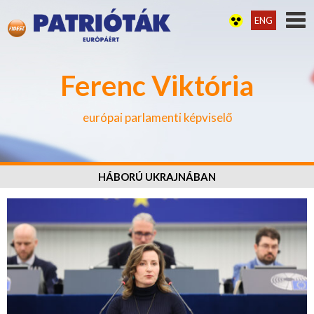
ENG
Ferenc Viktória
európai parlamenti képviselő
HÁBORÚ UKRAJNÁBAN