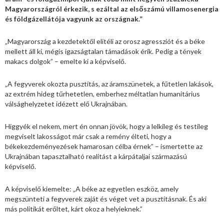
Magyarországról érkezik, s ezáltal az elsőszámú villamosenergia
és földgázellátója vagyunk az országnak.”
„Magyarország a kezdetektől elítéli az orosz agressziót és a béke
mellett áll ki, mégis igazságtalan támadások érik. Pedig a tények
makacs dolgok” – emelte ki a képviselő.
„A fegyverek okozta pusztítás, az áramszünetek, a fűtetlen lakások,
az extrém hideg tűrhetetlen, emberhez méltatlan humanitárius
válsághelyzetet idézett elő Ukrajnában.
Higgyék el nekem, mert én onnan jövök, hogy a lelkileg és testileg
megviselt lakosságot már csak a remény élteti, hogy a
békekezdeményezések hamarosan célba érnek” – ismertette az
Ukrajnában tapasztalható realitást a kárpátaljai származású
képviselő.
A képviselő kiemelte: „A béke az egyetlen eszköz, amely
megszünteti a fegyverek zaját és véget vet a pusztításnak. És aki
más politikát erőltet, kárt okoz a helyieknek.”