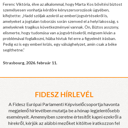
Ferenc Viktória, élve az alkalommal, hogy Marta Kos bővítési biztost
személyesen vonhatja kérdőre kényszersorozások ügyében,
kifejtette: „Hadd szóljak azokról az emberi jogsértésekről is,
amelyeket a jogtalan toborzás során szenved el a helyi lakosság, s
amelyeknek tragikus következményei vannak. Ön, Biztos asszony,
elismerte, hogy tudomása van a jogsértésekről, mégsem kíván a
problémával foglalkozni, hiába hívtuk fel erre a figyelmét írásban.
Pedig ez is egy emberi krízis, egy válsághelyzet, amin csak a béke
segíthetne.”
Strasbourg, 2026. február 11.
FIDESZ HÍRLEVÉL
A Fidesz Európai Parlamenti Képviselőcsoportja havonta
megjelenő hírlevélben mutatja be a hónap legjelentősebb
eseményeit. Amennyiben szeretne értesítőt kapni ezekről a
hírekről, kérjük az alábbi mezőket kitöltve iratkozzon fel