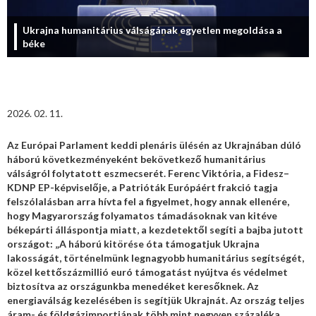
Ukrajna humanitárius válságának egyetlen megoldása a
béke
2026. 02. 11.
Az Európai Parlament keddi plenáris ülésén az Ukrajnában dúló
háború következményeként bekövetkező humanitárius
válságról folytatott eszmecserét. Ferenc Viktória, a Fidesz–
KDNP EP-képviselője, a Patrióták Európáért frakció tagja
felszólalásban arra hívta fel a figyelmet, hogy annak ellenére,
hogy Magyarország folyamatos támadásoknak van kitéve
békepárti álláspontja miatt, a kezdetektől segíti a bajba jutott
országot: „A háború kitörése óta támogatjuk Ukrajna
lakosságát, történelmünk legnagyobb humanitárius segítségét,
közel kettőszázmillió euró támogatást nyújtva és védelmet
biztosítva az országunkba menedéket keresőknek. Az
energiaválság kezelésében is segítjük Ukrajnát. Az ország teljes
áram- és földgázimportjának több mint negyven százaléka