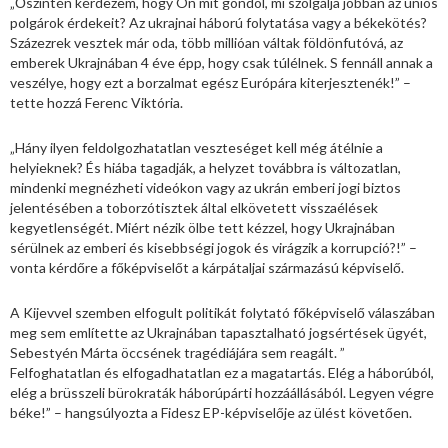
„Őszintén kérdezem, hogy Ön mit gondol, mi szolgálja jobban az uniós
polgárok érdekeit? Az ukrajnai háború folytatása vagy a békekötés?
Százezrek vesztek már oda, több millióan váltak földönfutóvá, az
emberek Ukrajnában 4 éve épp, hogy csak túlélnek. S fennáll annak a
veszélye, hogy ezt a borzalmat egész Európára kiterjesztenék!” –
tette hozzá Ferenc Viktória.
„Hány ilyen feldolgozhatatlan veszteséget kell még átélnie a
helyieknek? És hiába tagadják, a helyzet továbbra is változatlan,
mindenki megnézheti videókon vagy az ukrán emberi jogi biztos
jelentésében a toborzótisztek által elkövetett visszaélések
kegyetlenségét. Miért nézik ölbe tett kézzel, hogy Ukrajnában
sérülnek az emberi és kisebbségi jogok és virágzik a korrupció?!” –
vonta kérdőre a főképviselőt a kárpátaljai származású képviselő.
A Kijevvel szemben elfogult politikát folytató főképviselő válaszában
meg sem említette az Ukrajnában tapasztalható jogsértések ügyét,
Sebestyén Márta öccsének tragédiájára sem reagált. ”
Felfoghatatlan és elfogadhatatlan ez a magatartás. Elég a háborúból,
elég a brüsszeli bürokraták háborúpárti hozzáállásából. Legyen végre
béke!” – hangsúlyozta a Fidesz EP-képviselője az ülést követően.