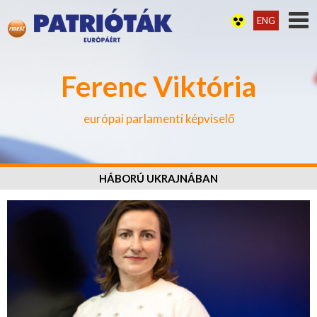
ENG
Ferenc Viktória
európai parlamenti képviselő
HÁBORÚ UKRAJNÁBAN