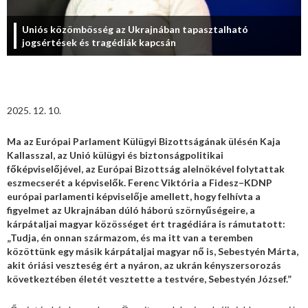
Uniós közömbösség az Ukrajnában tapasztalható
jogsértések és tragédiák kapcsán
2025. 12. 10.
Ma az Európai Parlament Külügyi Bizottságának ülésén Kaja
Kallasszal, az Unió külügyi és biztonságpolitikai
főképviselőjével, az Európai Bizottság alelnökével folytattak
eszmecserét a képviselők. Ferenc Viktória
a Fidesz–KDNP
európai parlamenti képviselője amellett, hogy felhívta a
figyelmet az Ukrajnában dúló háború szörnyűségeire, a
kárpátaljai magyar közösséget ért tragédiára is rámutatott:
„Tudja, én onnan származom, és ma itt van a teremben
közöttünk egy másik kárpátaljai magyar nő is, Sebestyén Márta,
akit óriási veszteség ért a nyáron, az ukrán kényszersorozás
következtében életét vesztette a testvére, Sebestyén József.”