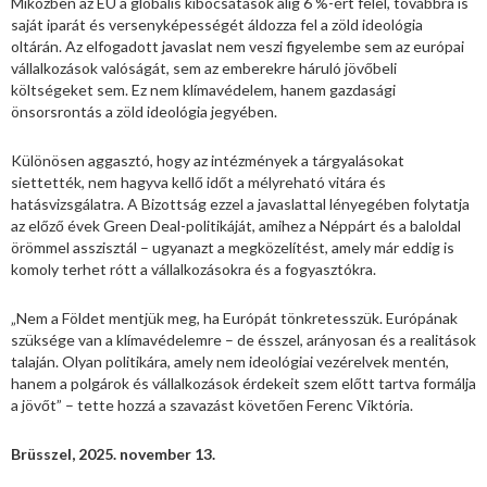
Miközben az EU a globális kibocsátások alig 6 %-ért felel, továbbra is
saját iparát és versenyképességét áldozza fel a zöld ideológia
oltárán. Az elfogadott javaslat nem veszi figyelembe sem az európai
vállalkozások valóságát, sem az emberekre háruló jövőbeli
költségeket sem. Ez nem klímavédelem, hanem gazdasági
önsorsrontás a zöld ideológia jegyében.
Különösen aggasztó, hogy az intézmények a tárgyalásokat
siettették, nem hagyva kellő időt a mélyreható vitára és
hatásvizsgálatra. A Bizottság ezzel a javaslattal lényegében folytatja
az előző évek Green Deal-politikáját, amihez a Néppárt és a baloldal
örömmel asszisztál – ugyanazt a megközelítést, amely már eddig is
komoly terhet rótt a vállalkozásokra és a fogyasztókra.
„Nem a Földet mentjük meg, ha Európát tönkretesszük. Európának
szüksége van a klímavédelemre – de ésszel, arányosan és a realitások
talaján. Olyan politikára, amely nem ideológiai vezérelvek mentén,
hanem a polgárok és vállalkozások érdekeit szem előtt tartva formálja
a jövőt” – tette hozzá a szavazást követően Ferenc Viktória.
Brüsszel, 2025. november 13.