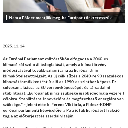
Nem a Földet mentjük meg, ha Európát tönkretesszük
2025. 11. 14.
Az Európai Parlament csütörtökön elfogadta a 2040-es
klímacélról szóló állásfoglalását, amely a klímatörvény
módosításával tovább szigorítaná az Európai Unió
klímakötelezettségeit. Az új célkitűzés a 2040-re 90 százalékos
kibocsátáscsökkentést ír elő az 1990-es szinthez képest. Ez
súlyosan aláássa az EU versenyképességét és társadalmi
stabilitását. „Európának nincs szüksége újabb ideológia vezérelt
célokra. Stabilitásra, innovációra és megfizethető energiára van
szüksége.” – jelentette ki Ferenc Viktória, a Fidesz-KDNP
európai parlamenti képviselője, a Patrióták Európáért frakció
tagja az előterjesztés szerdai vitáján.