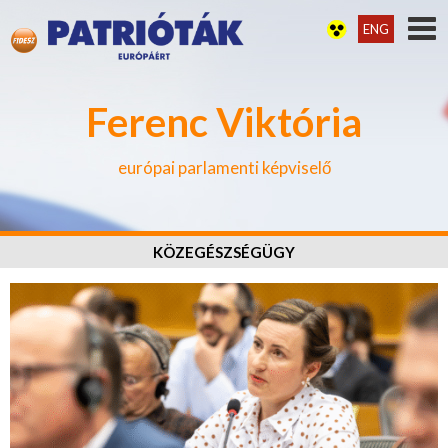
ENG
Ferenc Viktória
európai parlamenti képviselő
KÖZEGÉSZSÉGÜGY