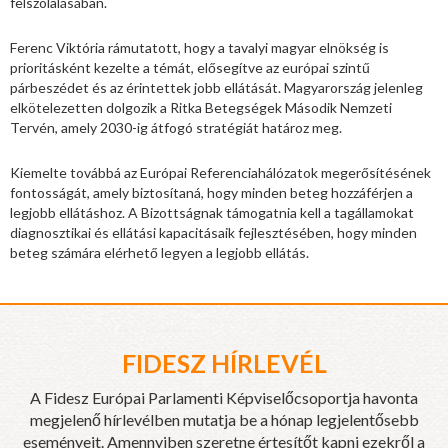
felszólalásában.
Ferenc Viktória rámutatott, hogy a tavalyi magyar elnökség is
prioritásként kezelte a témát, elősegítve az európai szintű
párbeszédet és az érintettek jobb ellátását. Magyarország jelenleg
elkötelezetten dolgozik a Ritka Betegségek Második Nemzeti
Tervén, amely 2030-ig átfogó stratégiát határoz meg.
Kiemelte továbbá az Európai Referenciahálózatok megerősítésének
fontosságát, amely biztosítaná, hogy minden beteg hozzáférjen a
legjobb ellátáshoz. A Bizottságnak támogatnia kell a tagállamokat
diagnosztikai és ellátási kapacitásaik fejlesztésében, hogy minden
beteg számára elérhető legyen a legjobb ellátás.
FIDESZ HÍRLEVÉL
A Fidesz Európai Parlamenti Képviselőcsoportja havonta
megjelenő hírlevélben mutatja be a hónap legjelentősebb
eseményeit. Amennyiben szeretne értesítőt kapni ezekről a