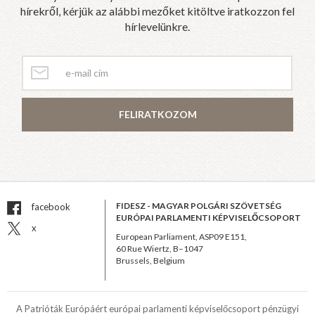
hírekről, kérjük az alábbi mezőket kitöltve iratkozzon fel
hírlevelünkre.
FELIRATKOZOM
FIDESZ - MAGYAR POLGÁRI SZÖVETSÉG
facebook
EURÓPAI PARLAMENTI KÉPVISELŐCSOPORT
x
European Parliament, ASP09 E151,
60 Rue Wiertz, B–1047
Brussels, Belgium
A Patrióták Európáért európai parlamenti képviselőcsoport pénzügyi