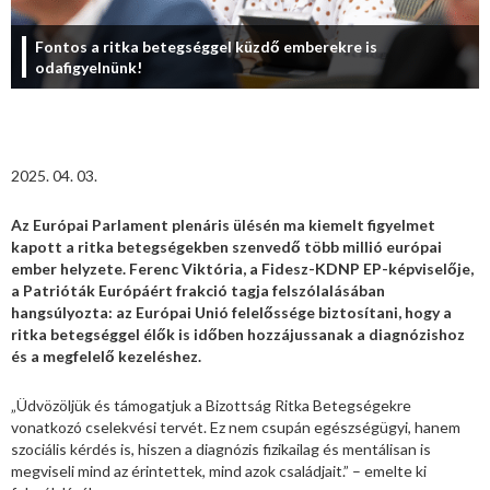
Fontos a ritka betegséggel küzdő emberekre is
odafigyelnünk!
2025. 04. 03.
Az Európai Parlament plenáris ülésén ma kiemelt figyelmet
kapott a ritka betegségekben szenvedő több millió európai
ember helyzete. Ferenc Viktória, a Fidesz-KDNP EP-képviselője,
a Patrióták Európáért frakció tagja felszólalásában
hangsúlyozta: az Európai Unió felelőssége biztosítani, hogy a
ritka betegséggel élők is időben hozzájussanak a diagnózishoz
és a megfelelő kezeléshez.
„Üdvözöljük és támogatjuk a Bizottság Ritka Betegségekre
vonatkozó cselekvési tervét. Ez nem csupán egészségügyi, hanem
szociális kérdés is, hiszen a diagnózis fizikailag és mentálisan is
megviseli mind az érintettek, mind azok családjait.” – emelte ki