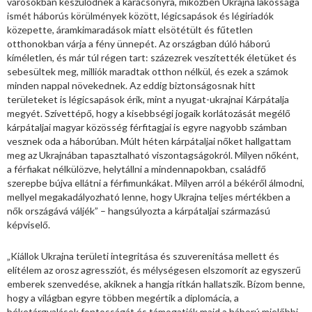
városokban készülődnek a karácsonyra, miközben Ukrajna lakossága
ismét háborús körülmények között, légicsapások és légiriadók
közepette, áramkimaradások miatt elsötétült és fűtetlen
otthonokban várja a fény ünnepét. Az országban dúló háború
kíméletlen, és már túl régen tart: százezrek veszítették életüket és
sebesültek meg, milliók maradtak otthon nélkül, és ezek a számok
minden nappal növekednek. Az eddig biztonságosnak hitt
területeket is légicsapások érik, mint a nyugat-ukrajnai Kárpátalja
megyét. Szívettépő, hogy a kisebbségi jogaik korlátozását megélő
kárpátaljai magyar közösség férfitagjai is egyre nagyobb számban
vesznek oda a háborúban. Múlt héten kárpátaljai nőket hallgattam
meg az Ukrajnában tapasztalható viszontagságokról. Milyen nőként,
a férfiakat nélkülözve, helytállni a mindennapokban, családfő
szerepbe bújva ellátni a férfimunkákat. Milyen arról a békéről álmodni,
mellyel megakadályozható lenne, hogy Ukrajna teljes mértékben a
nők országává váljék” – hangsúlyozta a kárpátaljai származású
képviselő.
„Kiállok Ukrajna területi integritása és szuverenitása mellett és
elítélem az orosz agressziót, és mélységesen elszomorít az egyszerű
emberek szenvedése, akiknek a hangja ritkán hallatszik. Bízom benne,
hogy a világban egyre többen megértik a diplomácia, a
béketárgyalások fontosságát és támogatják majd a háború mielőbbi