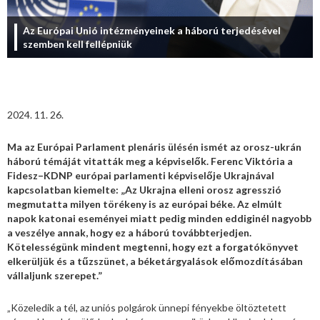
Az Európai Unió intézményeinek a háború terjedésével
szemben kell fellépniük
2024. 11. 26.
Ma az Európai Parlament plenáris ülésén ismét az orosz-ukrán
háború témáját vitatták meg a képviselők. Ferenc Viktória a
Fidesz–KDNP európai parlamenti képviselője Ukrajnával
kapcsolatban kiemelte: „Az Ukrajna elleni orosz agresszió
megmutatta milyen törékeny is az európai béke. Az elmúlt
napok katonai eseményei miatt pedig minden eddiginél nagyobb
a veszélye annak, hogy ez a háború továbbterjedjen.
Kötelességünk mindent megtenni, hogy ezt a forgatókönyvet
elkerüljük és a tűzszünet, a béketárgyalások előmozdításában
vállaljunk szerepet.”
„Közeledik a tél, az uniós polgárok ünnepi fényekbe öltöztetett