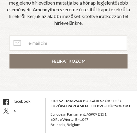
megjelenő hírlevélben mutatja be a hónap legjelentősebb
eseményeit. Amennyiben szeretne értesítőt kapni ezekről a
hírekről, kérjük az alábbi mezőket kitöltve iratkozzon fel
hírlevelünkre.
FELIRATKOZOM
FIDESZ - MAGYAR POLGÁRI SZÖVETSÉG
facebook
EURÓPAI PARLAMENTI KÉPVISELŐCSOPORT
x
European Parliament, ASP09 E151,
60 Rue Wiertz, B–1047
Brussels, Belgium