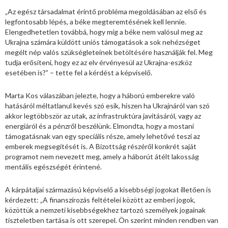
„Az egész társadalmat érintő probléma megoldásában az első és
legfontosabb lépés, a béke megteremtésének kell lennie.
Elengedhetetlen továbbá, hogy míg a béke nem valósul meg az
Ukrajna számára küldött uniós támogatások a sok nehézséget
megélt nép valós szükségleteinek betöltésére használják fel. Meg
tudja erősíteni, hogy ez az elv érvényesül az Ukrajna-eszköz
esetében is?” – tette fel a kérdést a képviselő.
Marta Kos válaszában jelezte, hogy a háború emberekre való
hatásáról méltatlanul kevés szó esik, hiszen ha Ukrajnáról van szó
akkor legtöbbször az utak, az infrastruktúra javításáról, vagy az
energiáról és a pénzről beszélünk. Elmondta, hogy a mostani
támogatásnak van egy speciális része, amely lehetővé teszi az
emberek megsegítését is. A Bizottság részéről konkrét saját
programot nem nevezett meg, amely a háborút átélt lakosság
mentális egészségét érintené.
A kárpátaljai származású képviselő a kisebbségi jogokat illetően is
kérdezett: „A finanszírozás feltételei között az emberi jogok,
közöttük a nemzeti kisebbségekhez tartozó személyek jogainak
tiszteletben tartása is ott szerepel. Ön szerint minden rendben van