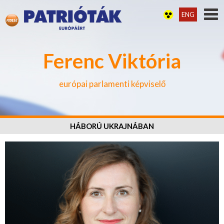
ENG
Ferenc Viktória
európai parlamenti képviselő
HÁBORÚ UKRAJNÁBAN