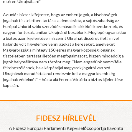
e téren Ukrajnában?”
Az uniós biztos kifejtette, hogy az emberi jogok, a kisebbségek
jogainak tiszteletben tartása, a demokrácia, a sajtószabadság az
Európai Unióról szóló szerződés második cikkéből következnek, és
nagyon fontosak, amikor Ukrajnáról beszélünk. Meglepő ugyanakkor
a biztos azon kijelentése, miszerint Ukrajnát dicséret illeti, mivel
hajlandó volt figyelembe venni azokat a kéréseket, amelyeket
Magyarország a mintegy 150 ezres magyar közösség jogainak
tiszteletben tartását illetően megfogalmazott, hiszen mindeddig a
jogok helyreállítása nem történt meg. “Nem engedünk semmiféle
félrebeszélésnek, ha a kárpátaljai magyarok jogairól van szó.
Ukrajnának maradéktalanul rendeznie kell a magyar kisebbség
jogainak védelmét” – húzta alá Ferenc Viktória a biztos kijelentése
kapcsán.
FIDESZ HÍRLEVÉL
A Fidesz Európai Parlamenti Képviselőcsoportja havonta