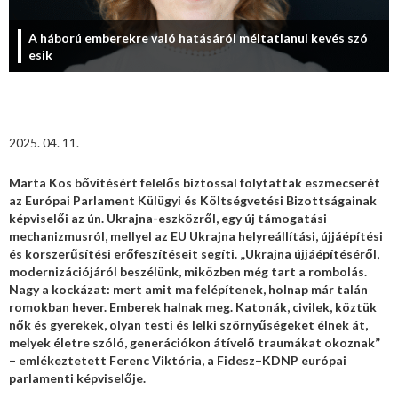
A háború emberekre való hatásáról méltatlanul kevés szó
esik
2025. 04. 11.
Marta Kos bővítésért felelős biztossal folytattak eszmecserét
az Európai Parlament Külügyi és Költségvetési Bizottságainak
képviselői az ún. Ukrajna-eszközről, egy új támogatási
mechanizmusról, mellyel az EU Ukrajna helyreállítási, újjáépítési
és korszerűsítési erőfeszítéseit segíti. „Ukrajna újjáépítéséről,
modernizációjáról beszélünk, miközben még tart a rombolás.
Nagy a kockázat: mert amit ma felépítenek, holnap már talán
romokban hever. Emberek halnak meg. Katonák, civilek, köztük
nők és gyerekek, olyan testi és lelki szörnyűségeket élnek át,
melyek életre szóló, generációkon átívelő traumákat okoznak”
– emlékeztetett Ferenc Viktória, a Fidesz–KDNP európai
parlamenti képviselője.