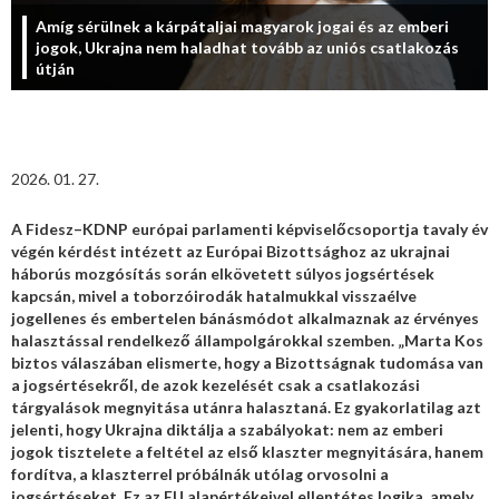
Amíg sérülnek a kárpátaljai magyarok jogai és az emberi
jogok, Ukrajna nem haladhat tovább az uniós csatlakozás
útján
2026. 01. 27.
A Fidesz–KDNP európai parlamenti képviselőcsoportja tavaly év
végén kérdést intézett az Európai Bizottsághoz az ukrajnai
háborús mozgósítás során elkövetett súlyos jogsértések
kapcsán, mivel a toborzóirodák hatalmukkal visszaélve
jogellenes és embertelen bánásmódot alkalmaznak az érvényes
halasztással rendelkező állampolgárokkal szemben. „Marta Kos
biztos válaszában elismerte, hogy a Bizottságnak tudomása van
a jogsértésekről, de azok kezelését csak a csatlakozási
tárgyalások megnyitása utánra halasztaná. Ez gyakorlatilag azt
jelenti, hogy Ukrajna diktálja a szabályokat: nem az emberi
jogok tisztelete a feltétel az első klaszter megnyitására, hanem
fordítva, a klaszterrel próbálnák utólag orvosolni a
jogsértéseket. Ez az EU alapértékeivel ellentétes logika, amely