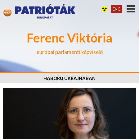
ENG
Ferenc Viktória
európai parlamenti képviselő
HÁBORÚ UKRAJNÁBAN