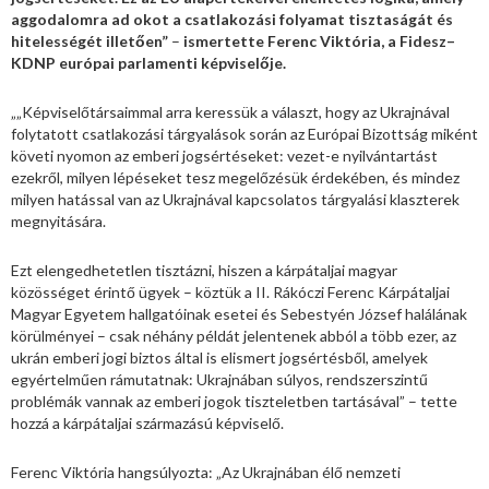
aggodalomra ad okot a csatlakozási folyamat tisztaságát és
hitelességét illetően”
–
ismertette
Ferenc Viktória, a Fidesz–
KDNP európai parlamenti képviselője.
„„Képviselőtársaimmal arra keressük a választ, hogy az Ukrajnával
folytatott csatlakozási tárgyalások során az Európai Bizottság miként
követi nyomon az emberi jogsértéseket: vezet-e nyilvántartást
ezekről, milyen lépéseket tesz megelőzésük érdekében, és mindez
milyen hatással van az Ukrajnával kapcsolatos tárgyalási klaszterek
megnyitására.
Ezt elengedhetetlen tisztázni, hiszen a kárpátaljai magyar
közösséget érintő ügyek – köztük a II. Rákóczi Ferenc Kárpátaljai
Magyar Egyetem hallgatóinak esetei és Sebestyén József halálának
körülményei – csak néhány példát jelentenek abból a több ezer, az
ukrán emberi jogi biztos által is elismert jogsértésből, amelyek
egyértelműen rámutatnak: Ukrajnában súlyos, rendszerszintű
problémák vannak az emberi jogok tiszteletben tartásával” – tette
hozzá a kárpátaljai származású képviselő.
Ferenc Viktória hangsúlyozta: „Az Ukrajnában élő nemzeti