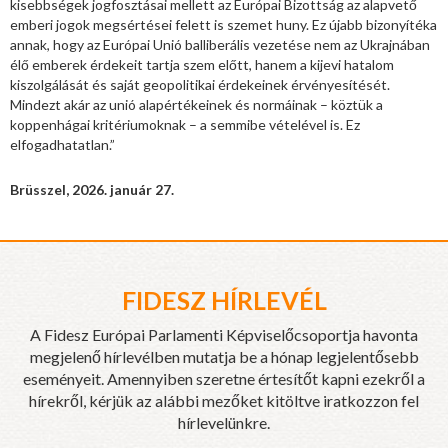
kisebbségek jogfosztásai mellett az Európai Bizottság az alapvető
emberi jogok megsértései felett is szemet huny. Ez újabb bizonyítéka
annak, hogy az Európai Unió balliberális vezetése nem az Ukrajnában
élő emberek érdekeit tartja szem előtt, hanem a kijevi hatalom
kiszolgálását és saját geopolitikai érdekeinek érvényesítését.
Mindezt akár az unió alapértékeinek és normáinak – köztük a
koppenhágai kritériumoknak – a semmibe vételével is. Ez
elfogadhatatlan.”
Brüsszel, 2026. január 27.
FIDESZ HÍRLEVÉL
A Fidesz Európai Parlamenti Képviselőcsoportja havonta
megjelenő hírlevélben mutatja be a hónap legjelentősebb
eseményeit. Amennyiben szeretne értesítőt kapni ezekről a
hírekről, kérjük az alábbi mezőket kitöltve iratkozzon fel
hírlevelünkre.